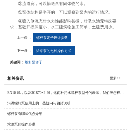
②流道宽，可以输送含有固体物的水。
③泵体结构是半开的，可以观察到泵内的运行情况。
④吸入侧流态对水力性能影响甚微，对吸水池无特殊要
求，基础开挖深度小，水工建筑物施工简单，土建费用少。
上一条 ：
螺杆泵定子设计参数
下一条 ：
浓浆泵的七种操作方式
关键词：
螺杆泵转子
更多>>
相关资讯
BN10-6L，以及3GR70×2-46，这两种污水螺杆泵型号的表示，我们应怎样来正确理解?
污泥螺杆泵使用上的一些疑问与轴封说明
螺杆泵有哪些优点介绍
浓浆泵的操作步骤